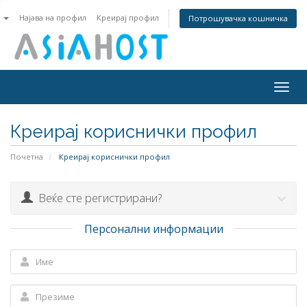
n
Најава на профил
Креирај профил
Потрошувачка кошничка
Togg
navig
Креирај кориснички профил
Почетна
Креирај кориснички профил
Веќе сте регистрирани?
Персонални информации