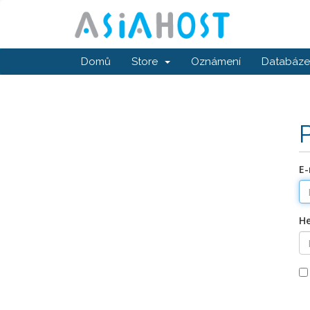
Domů
Store
Oznámení
Databáze 
E-
He