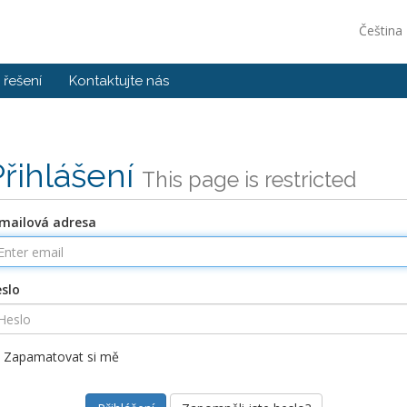
Čeština
řešení
Kontaktujte nás
Přihlášení
This page is restricted
mailová adresa
slo
Zapamatovat si mě