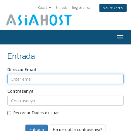
Català
Entrada
Registrar-se
Veure Carro
Togg
navig
Entrada
Direcció Email
Contrasenya
Recordar Dades d'usuari
Ha perdut la contrasenya?