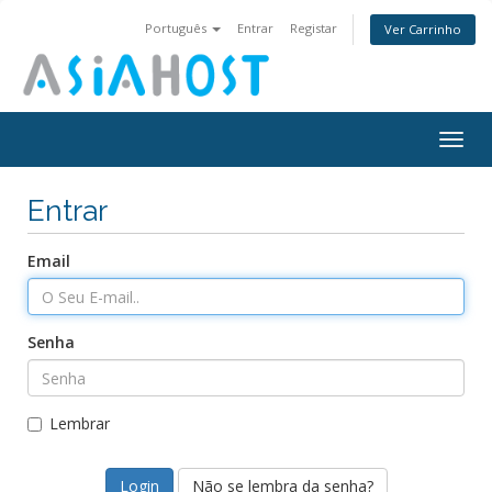
Português
Entrar
Registar
Ver Carrinho
Togg
navig
Entrar
Email
Senha
Lembrar
Não se lembra da senha?