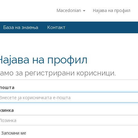
Macedonian
Најава на профил
База на знаења
Контакт
Најава на профил
амо за регистрирани корисници.
-пошта
озинка
Запомни ме