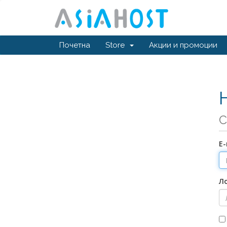
Почетна
Store
Акции и промоции
С
Е
Л