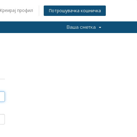
Креирај профил
Потрошувачка кошничка
Ваша сметка