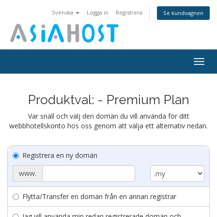
Svenska
Logga in
Registrera
Se kundvagnen
Togg
navig
Produktval: - Premium Plan
Var snäll och välj den domän du vill använda för ditt
webbhotellskonto hos oss genom att välja ett alternativ nedan.
Registrera en ny domän
www.
Flytta/Transfer en domän från en annan registrar
Jag vill använda min redan registrerade domän och