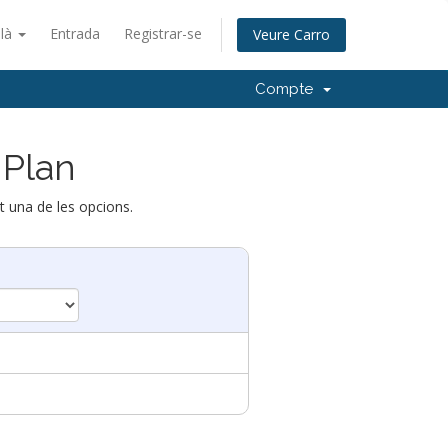
alà
Entrada
Registrar-se
Veure Carro
Compte
 Plan
nt una de les opcions.