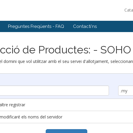
Cat
Preguntes Freqüents - FAQ
Contacti'ns
cció de Productes: - SOHO
 el domini que vol utilitzar amb el seu servei d'allotjament, selecciona
ltre registrar
i modificaré els noms del servidor