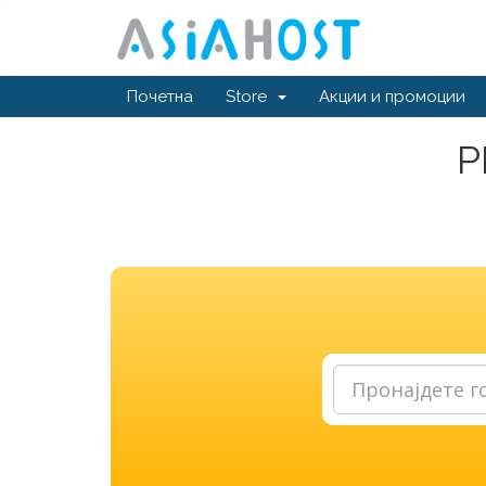
Почетна
Store
Акции и промоции
Р