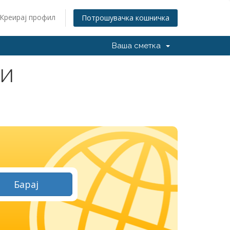
Креирај профил
Потрошувачка кошничка
Ваша сметка
НИ
Барај