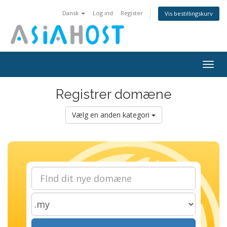
Dansk
Log ind
Register
Vis bestillingskurv
Togg
navig
Registrer domæne
Vælg en anden kategori